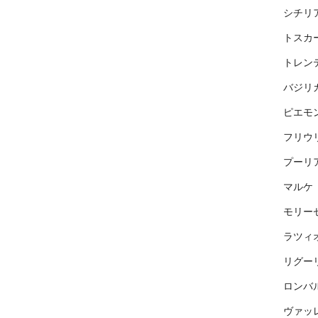
シチリ
トスカ
トレン
バジリ
ピエモ
フリウ
プーリ
マルケ
モリー
ラツィ
リグー
ロンバ
ヴァッ