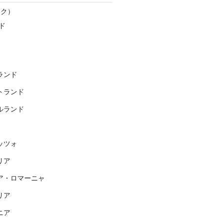
スク）
ド
ランド
トランド
ルランド
ッツォ
リア
ア・ロマーニャ
リア
ニア