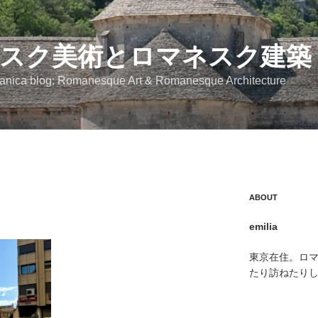
スク美術とロマネスク建築
anica blog: Romanesque Art & Romanesque Architecture
ABOUT
emilia
東京在住。ロ
たり訪ねたり