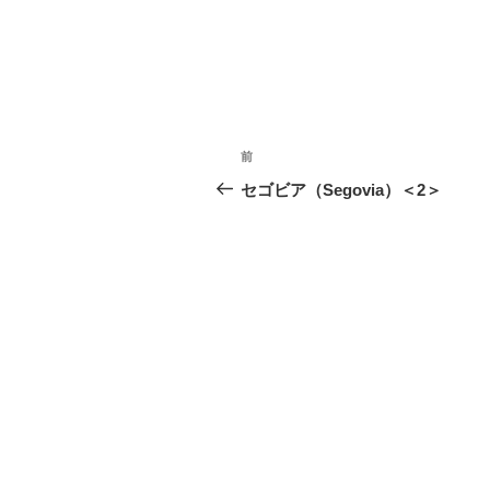
投
前
前
稿
の
セゴビア（Segovia）＜2＞
投
ナ
稿
ビ
ゲ
ー
シ
ョ
ン