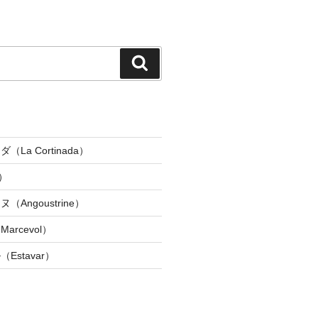
検
索
La Cortinada）
）
Angoustrine）
rcevol）
Estavar）