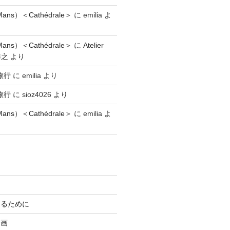
ns）＜Cathédrale＞
に
emilia
よ
ns）＜Cathédrale＞
に
Atelier
祥之
より
旅行
に
emilia
より
旅行
に
sioz4026
より
ns）＜Cathédrale＞
に
emilia
よ
知るために
計画