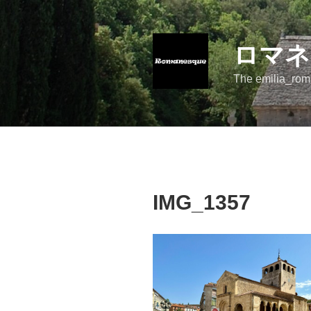
コ
ン
テ
ロマネ
ン
ツ
The emilia_rom
へ
ス
キ
ッ
プ
IMG_1357