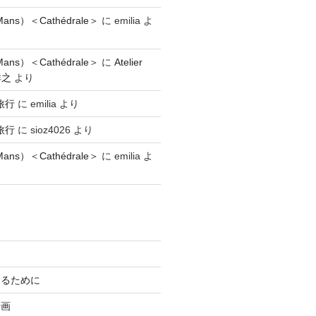
ns）＜Cathédrale＞
に
emilia
よ
ns）＜Cathédrale＞
に
Atelier
祥之
より
旅行
に
emilia
より
旅行
に
sioz4026
より
ns）＜Cathédrale＞
に
emilia
よ
知るために
計画