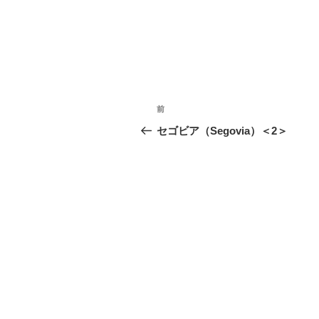
投
前
前
稿
の
セゴビア（Segovia）＜2＞
投
ナ
稿
ビ
ゲ
ー
シ
ョ
ン