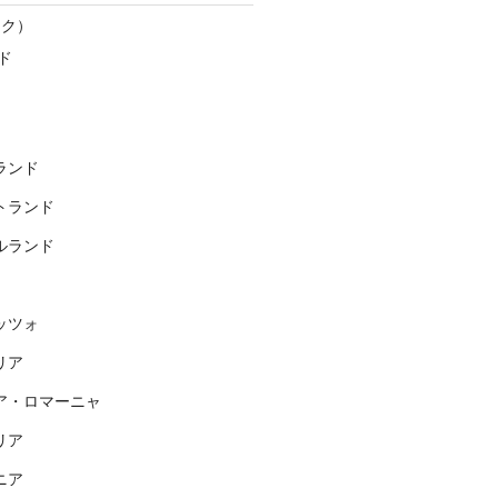
スク）
ド
ランド
トランド
ルランド
ッツォ
リア
ア・ロマーニャ
リア
ニア