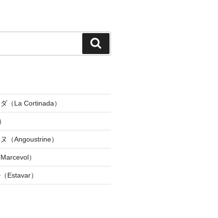
検
索
La Cortinada）
）
Angoustrine）
rcevol）
Estavar）