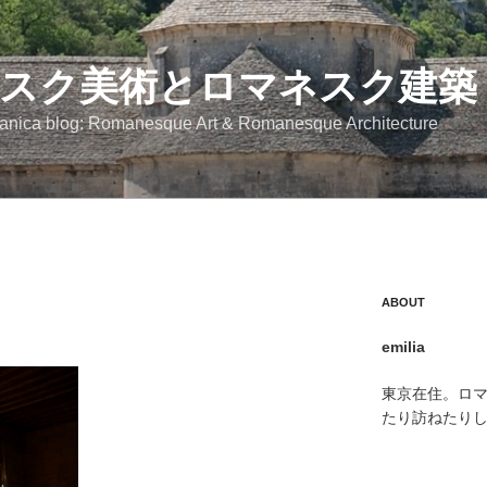
スク美術とロマネスク建築
anica blog: Romanesque Art & Romanesque Architecture
ABOUT
emilia
東京在住。ロ
たり訪ねたり