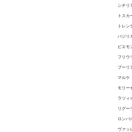
シチリ
トスカ
トレン
バジリ
ピエモ
フリウ
プーリ
マルケ
モリー
ラツィ
リグー
ロンバ
ヴァッ