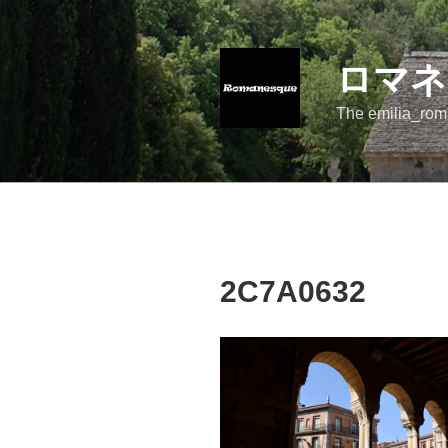
コ
ン
テ
ロマネ
ン
ツ
The emilia_rom
へ
ス
キ
ッ
プ
2C7A0632