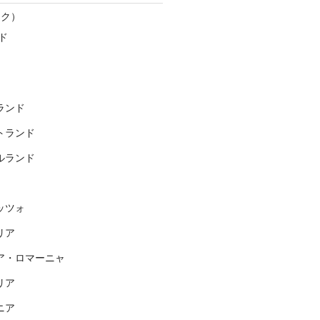
スク）
ド
ランド
トランド
ルランド
ッツォ
リア
ア・ロマーニャ
リア
ニア