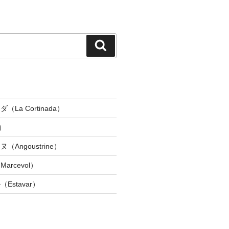
検
索
La Cortinada）
）
Angoustrine）
rcevol）
Estavar）