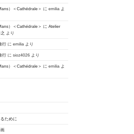
ns）＜Cathédrale＞
に
emilia
よ
ns）＜Cathédrale＞
に
Atelier
祥之
より
旅行
に
emilia
より
旅行
に
sioz4026
より
ns）＜Cathédrale＞
に
emilia
よ
知るために
計画