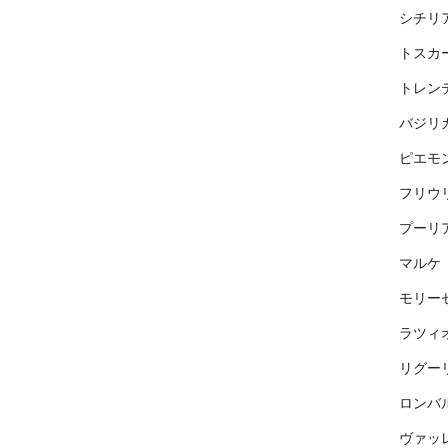
シチリ
トスカ
トレン
バジリ
ピエモ
フリウ
プーリ
マルケ
モリー
ラツィ
リグー
ロンバ
ヴァッ