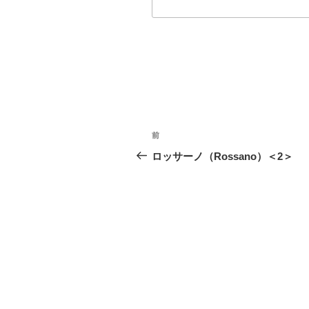
投
前
前
稿
の
ロッサーノ（Rossano）＜2＞
投
ナ
稿
ビ
ゲ
ー
シ
ョ