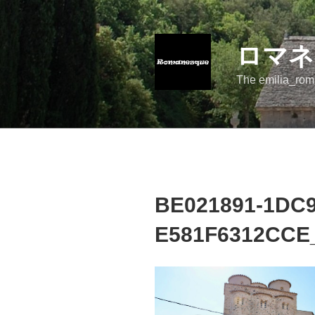
コ
ン
テ
ロマネ
ン
ツ
The emilia_rom
へ
ス
キ
ッ
プ
BE021891-1DC9
E581F6312CCE