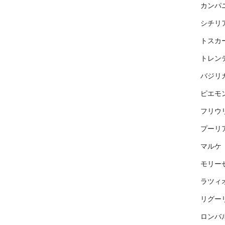
カンパ
シチリ
トスカ
トレン
バジリ
ピエモ
フリウ
プーリ
マルケ
モリー
ラツィ
リグー
ロンバ