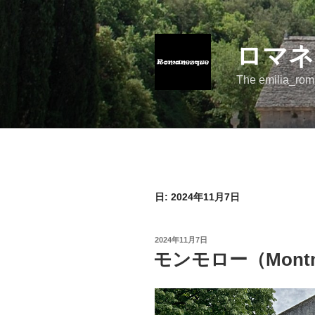
コ
ン
テ
ロマネ
ン
ツ
The emilia_rom
へ
ス
キ
ッ
プ
日:
2024年11月7日
投
2024年11月7日
稿
モンモロー（Montm
日: