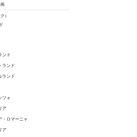
計画
スク）
ド
ランド
トランド
ルランド
ッツォ
リア
ア・ロマーニャ
リア