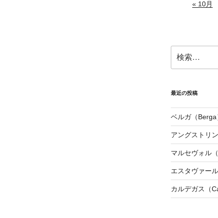
« 10月
検
索:
最近の投稿
ベルガ（Berga
アングストリンヌ（
マルセヴォル（Ma
エスタヴァール（
カルデガス（Cal