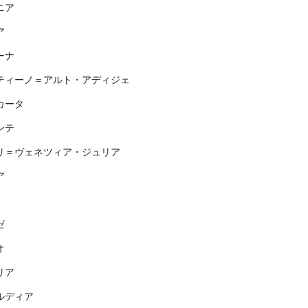
ニア
ア
ーナ
ティーノ＝アルト・アディジェ
カータ
ンテ
リ＝ヴェネツィア・ジュリア
ア
ゼ
オ
リア
ルディア