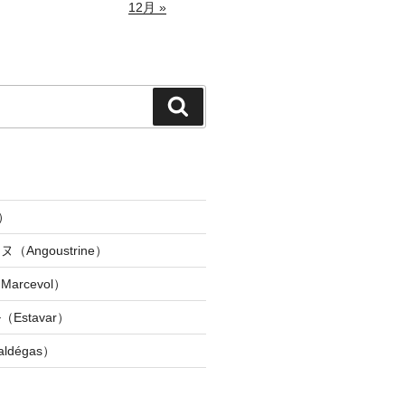
12月 »
検
索
）
Angoustrine）
rcevol）
Estavar）
dégas）