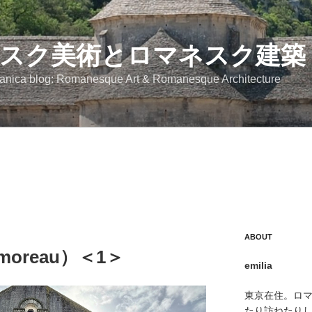
スク美術とロマネスク建築
anica blog: Romanesque Art & Romanesque Architecture
ABOUT
oreau）＜1＞
emilia
東京在住。ロ
たり訪ねたり