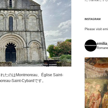
INSTAGRAM
Please visit emi
emili
Romanes
はMontmoreau、Église Saint-
tmoreau-Saint-Cybardです。