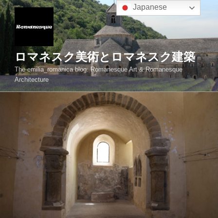
コ
Japanese
ン
テ
ン
ツ
ロマネスク美術とロマネスク建築
へ
The emilia_romanica blog: Romanesque Art & Romanesque
ス
Architecture
キ
ッ
プ