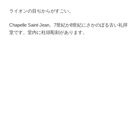
ライオンの目ぢからがすごい。
Chapelle Saint-Jean。7世紀か8世紀にさかのぼる古い礼拝
堂です。堂内に柱頭彫刻があります。
・
・
・
・