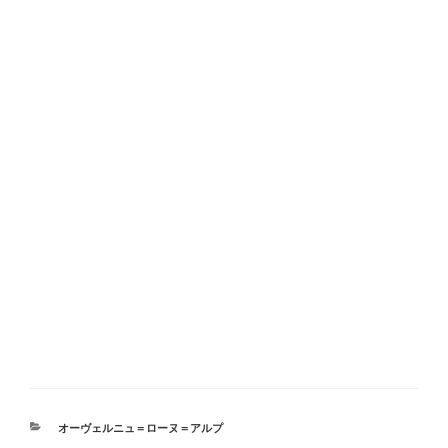
カ
オーヴェルニュ＝ローヌ＝アルプ
テ