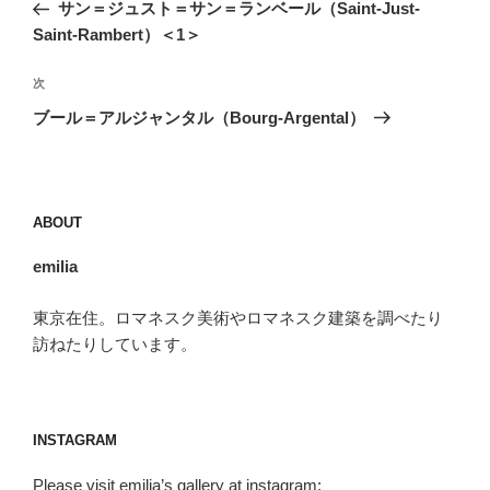
の
サン＝ジュスト＝サン＝ランベール（Saint-Just-
ナ
投
Saint-Rambert）＜1＞
ビ
稿
ゲ
次
次
の
ー
ブール＝アルジャンタル（Bourg-Argental）
投
シ
稿
ョ
ン
ABOUT
emilia
東京在住。ロマネスク美術やロマネスク建築を調べたり
訪ねたりしています。
INSTAGRAM
Please visit emilia’s gallery at instagram: