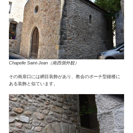
Chapelle Saint-Jean（南西側外観）
その南扉口には網目装飾があり、教会のポーチ型鐘楼に
ある装飾と似ています。