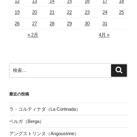
12
13
14
15
16
17
18
19
20
21
22
23
24
25
26
27
28
29
30
31
« 2月
4月 »
検
検
索
索:
最近の投稿
ラ・コルティナダ（La Cortinada）
ベルガ（Berga）
アングストリンヌ（Angoustrine）