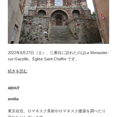
2022年8月27日（土）、三番目に訪れたのはLe Monastier-
sur-Gazeille。Église Saint-Chaffre です。
“ル・
続きを読む
モ
ナ
ABOUT
ス
テ
emilia
ィ
エ
東京在住。ロマネスク美術やロマネスク建築を調べたり
＝