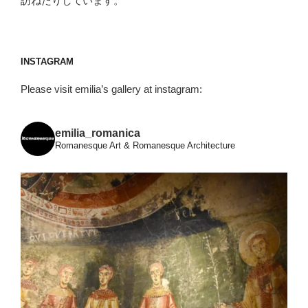
訪ねたりしています。
シ
ュ
ル
＝
INSTAGRAM
ガ
Please visit emilia’s gallery at instagram:
ゼ
イ
ユ
emilia_romanica
（Le
Romanesque Art & Romanesque Architecture
Monastier-
sur-
Gazeille）”
の