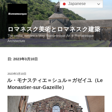
コ
Japanese
ン
テ
ン
ツ
ロマネスク美術とロマネスク建築
へ
The emilia_romanica blog: Romanesque Art & Romanesque
ス
Architecture
キ
ッ
プ
日:
2023年3月10日
投
2023年3月10日
稿
ル・モナスティエ＝シュル＝ガゼイユ（Le
日:
Monastier-sur-Gazeille）