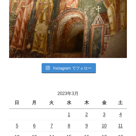
Instagram でフォロー
2023年3月
日
月
火
水
木
金
土
1
2
3
4
5
6
7
8
9
10
11