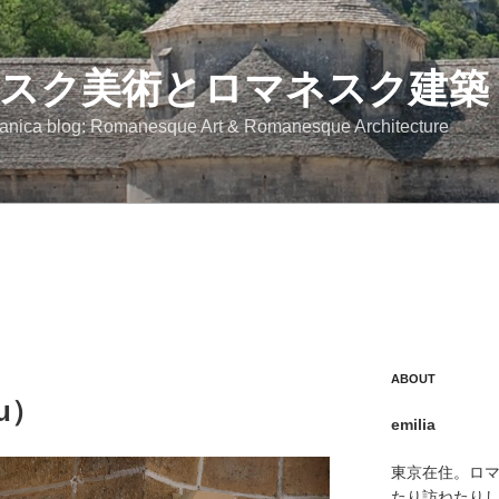
スク美術とロマネスク建築
anica blog: Romanesque Art & Romanesque Architecture
ABOUT
u）
emilia
東京在住。ロ
たり訪ねたり