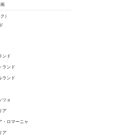
計画
スク）
ド
ランド
トランド
ルランド
ッツォ
リア
ア・ロマーニャ
リア