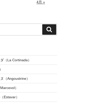
4月 »
検
索
La Cortinada）
）
Angoustrine）
rcevol）
Estavar）