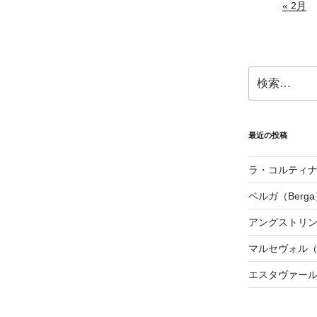
« 2月
検
索:
最近の投稿
ラ・コルティナダ（
ベルガ（Berga
アングストリンヌ（
マルセヴォル（Ma
エスタヴァール（