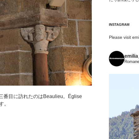
INSTAGRAM
Please visit emi
emili
Romanes
目に訪れたのはBeaulieu。Église
 です。