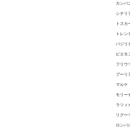
カンパ
シチリ
トスカ
トレン
バジリ
ピエモ
フリウ
プーリ
マルケ
モリー
ラツィ
リグー
ロンバ