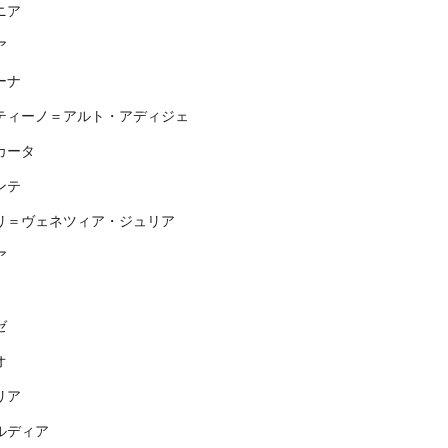
ニア
ア
ーナ
ティーノ＝アルト・アディジェ
カータ
ンテ
リ＝ヴェネツィア・ジュリア
ア
ゼ
オ
リア
ルディア