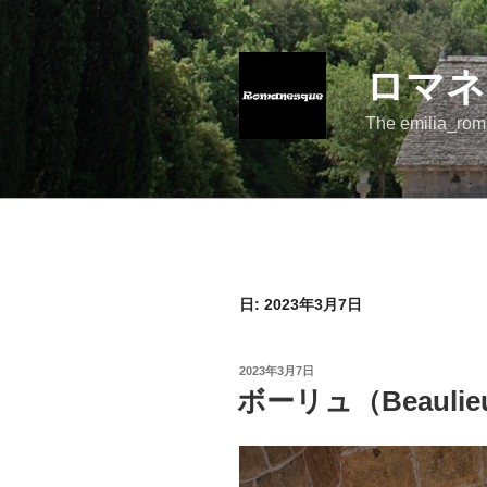
コ
ン
テ
ロマネ
ン
ツ
The emilia_rom
へ
ス
キ
ッ
プ
日:
2023年3月7日
投
2023年3月7日
稿
ボーリュ（Beaulie
日: