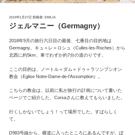
投
2019年1月27日
投稿者:
EMILIA
稿
ジェルマニー（Germagny）
日:
2018年9月の旅行六日目の最後、七番目の目的地は
Germagny。キュ＝レ＝ロシュ（Culles-les-Roches）から
北西に約5km、車でわずか約7分の道のりです。
ここの目的は、ノートル＝ダム＝ドゥ＝ラソンプシオン
教会（Eglise Notre-Dame-de-l’Assomption）。
こちらの教会は、以前に私が旅行の計画について書いた
ページでご紹介した、Corsaさんに教えてもらいました。
行くしかないでしょう！って場所でした。すばらしく
て。
D983号線から、横道に入ったところにあるんですが、ぽ