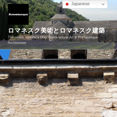
コ
Japanese
ン
テ
ン
ツ
ロマネスク美術とロマネスク建築
へ
The emilia_romanica blog: Romanesque Art & Romanesque
ス
Architecture
キ
ッ
プ