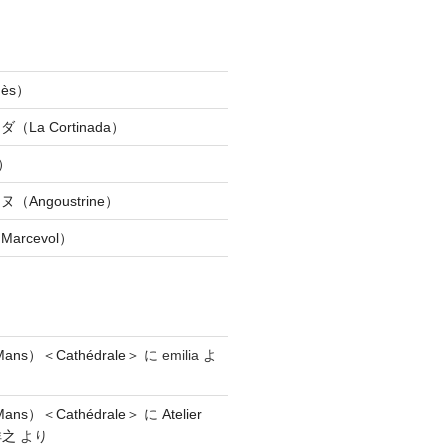
ès）
La Cortinada）
）
Angoustrine）
rcevol）
ns）＜Cathédrale＞
に
emilia
よ
ns）＜Cathédrale＞
に
Atelier
祥之
より