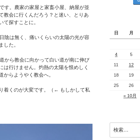
です。農家の家屋と家畜小屋、納屋が並
て教会に行くんだろう？と迷い、とりあ
いて探すことに。
日
月
。日陰は無く、痛いくらいの太陽の光が容
ました。
4
5
道から教会に向かって白い道が南に伸び
11
12
には行けません。灼熱の太陽を恨めしく
道からようやく教会へ。
18
19
25
26
り着くのが大変です。（← もしかして私
« 10月
検
索: