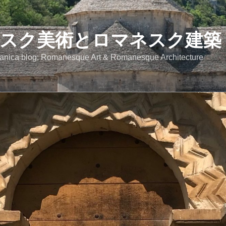
スク美術とロマネスク建築
anica blog: Romanesque Art & Romanesque Architecture