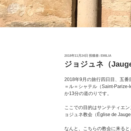
投
2018年11月24日
投稿者:
EMILIA
稿
ジョジュネ（Jauge
日:
2018年9月の旅行四日目、五番
＝ル＝シャテル（Saint-Parize
か13分の道のりです。
ここでの目的はサンテティエンヌ礼拝堂（
ョジュネ教会（Église de Ja
なんと、こちらの教会に来ると