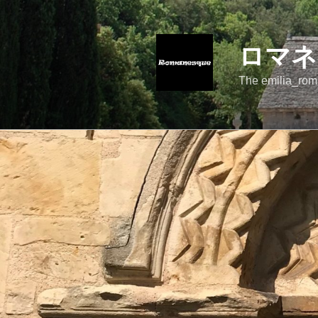
コ
ン
テ
ロマネ
ン
ツ
The emilia_rom
へ
ス
キ
ッ
プ