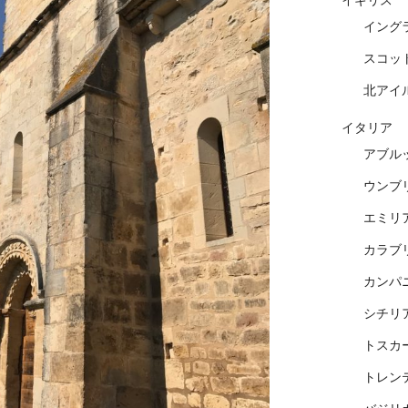
イギリス
イング
スコッ
北アイ
イタリア
アブル
ウンブ
エミリ
カラブ
カンパ
シチリ
トスカ
トレン