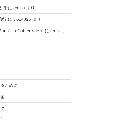
旅行
に
emilia
より
旅行
に
sioz4026
より
ns）＜Cathédrale＞
に
emilia
よ
知るために
計画
スク）
ド