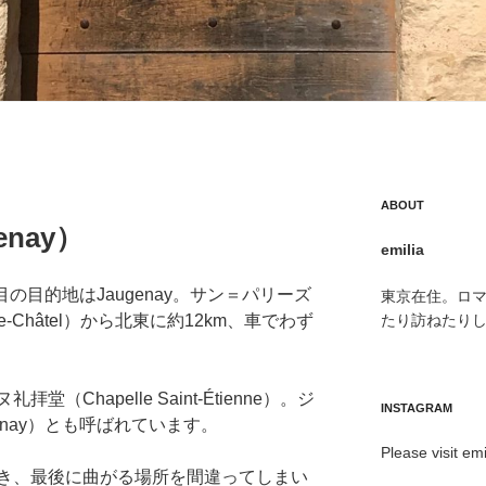
ABOUT
nay）
emilia
目の目的地はJaugenay。サン＝パリーズ
東京在住。ロ
-le-Châtel）から北東に約12km、車でわず
たり訪ねたり
Chapelle Saint-Étienne）。ジ
INSTAGRAM
ugenay）とも呼ばれています。
Please visit emi
き、最後に曲がる場所を間違ってしまい