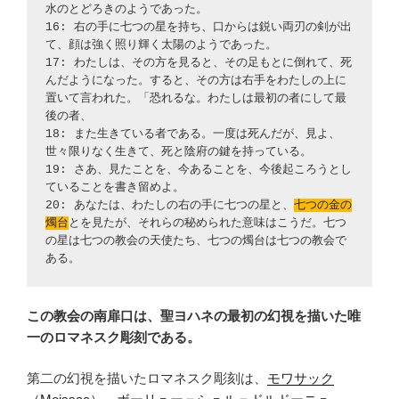
水のとどろきのようであった。
16: 右の手に七つの星を持ち、口からは鋭い両刃の剣が出
て、顔は強く照り輝く太陽のようであった。
17: わたしは、その方を見ると、その足もとに倒れて、死
んだようになった。すると、その方は右手をわたしの上に
置いて言われた。「恐れるな。わたしは最初の者にして最
後の者、
18: また生きている者である。一度は死んだが、見よ、
世々限りなく生きて、死と陰府の鍵を持っている。
19: さあ、見たことを、今あることを、今後起ころうとし
ていることを書き留めよ。
20: あなたは、わたしの右の手に七つの星と、
七つの金の
燭台
とを見たが、それらの秘められた意味はこうだ。七つ
の星は七つの教会の天使たち、七つの燭台は七つの教会で
ある。
この教会の南扉口は、聖ヨハネの最初の幻視を描いた唯
一のロマネスク彫刻である。
第二の幻視を描いたロマネスク彫刻は、
モワサック