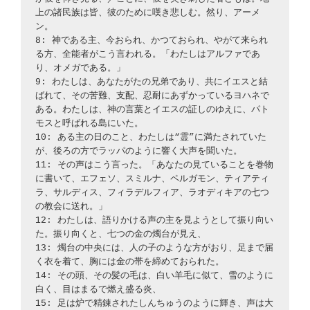
上の諸民族は皆、彼のために嘆き悲しむ。然り、アーメ
ン。
8: 神である主、今おられ、かつておられ、やがて来られ
る方、全能者がこう言われる。「わたしはアルファであ
り、オメガである。」
9: わたしは、あなたがたの兄弟であり、共にイエスと結
ばれて、その苦難、支配、忍耐にあずかっているヨハネで
ある。わたしは、神の言葉とイエスの証しのゆえに、パト
モスと呼ばれる島にいた。
10: ある主の日のこと、わたしは“霊”に満たされていた
が、後ろの方でラッパのように響く大声を聞いた。
11: その声はこう言った。「あなたの見ていることを巻物
に書いて、エフェソ、スミルナ、ペルガモン、ティアティ
ラ、サルディス、フィラデルフィア、ラオディキアの七つ
の教会に送れ。」
12: わたしは、語りかける声の主を見ようとして振り向い
た。振り向くと、七つの金の燭台が見え、
13: 燭台の中央には、人の子のような方がおり、足まで届
く衣を着て、胸には金の帯を締めておられた。
14: その頭、その髪の毛は、白い羊毛に似て、雪のように
白く、目はまるで燃え盛る炎、
15: 足は炉で精錬されたしんちゅうのように輝き、声は大