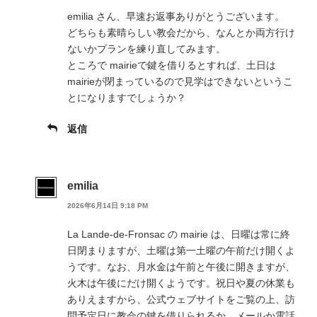
emilia さん、早速お返事ありがとうございます。
どちらも素晴らしい教会だから、なんとか両方行け
ないかプランを練り直してみます。
ところで mairieで鍵を借りるとすれば、土日は
mairieが閉まっているので見学はできないというこ
とになりますでしょうか？
返信
emilia
2026年6月14日 9:18 PM
La Lande-de-Fronsac の mairie は、日曜は常に終
日閉まりますが、土曜は第一土曜の午前だけ開くよ
うです。なお、月水金は午前と午後に開きますが、
火木は午後にだけ開くようです。祝日や夏の休業も
ありえますから、公式ウェブサイトをご覧の上、訪
問予定日に教会の鍵を借りられるか、メールか電話