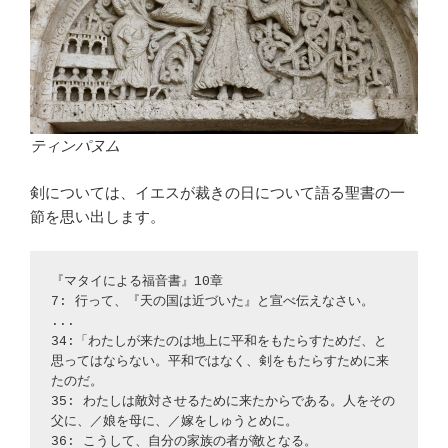
ティンパヌム
剣については、イエスが裁きの日について語る聖書の一
節を思い出します。
『マタイによる福音書』10章
7: 行って、『天の国は近づいた』と宣べ伝えなさい。
...
34:「わたしが来たのは地上に平和をもたらすためだ、と
思ってはならない。平和ではなく、剣をもたらすために来
たのだ。
35: わたしは敵対させるために来たからである。人をその
父に、／娘を母に、／嫁をしゅうとめに。
36: こうして、自分の家族の者が敵となる。