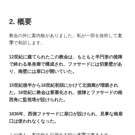
2. 概要
教会の外に案内板がありました。私が一部を抜粋して
太
字
で和訳します。
12世紀に建てられたこの教会は、もともと半円形の後陣
で終わる単身廊で構成され、ファサードには切妻壁があ
り、南壁には扉口が開いていた。
15世紀後半から16世紀初頭にかけて北側廊が増築され
た。16世紀に教会は要塞化され、後陣とファサードの南
西角に監視塔が設けられた。
1836年、西側ファサードに扉口が設けられ、見事な南扉
口は使われなくなった。
この後も、案内板を引用する時に
太字
で書きます。