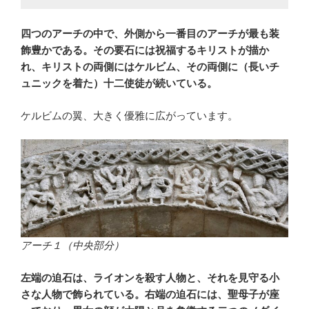
四つのアーチの中で、外側から一番目のアーチが最も装
飾豊かである。その要石には
祝福するキリスト
が描か
れ、キリストの両側にはケルビム、その両側に（長いチ
ュニックを着た）十二使徒が続いている。
ケルビムの翼、大きく優雅に広がっています。
アーチ１（中央部分）
左端の迫石は、ライオンを殺す人物と、それを見守る小
さな人物で飾られている。右端の迫石には、聖母子が座