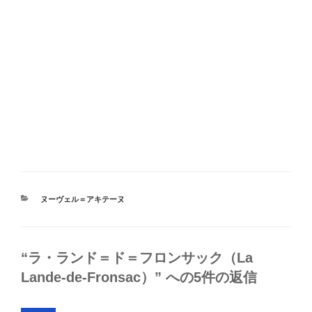
カ
ヌーヴェル＝アキテーヌ
テ
ゴ
リ
ー
“ラ・ランド＝ド＝フロンサック（La
Lande-de-Fronsac）” への5件の返信