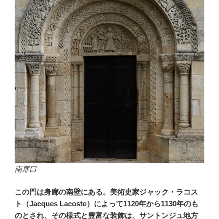
南扉口
この門は身廊の南壁にある。美術史家ジャック・ラコス
ト（Jacques Lacoste）によって1120年から1130年のも
のとされ、その様式と豊富な装飾は、サントンジュ地方