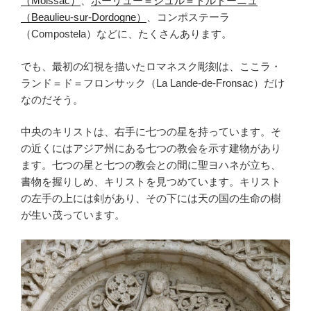
（Moissac）
、
ボーリュー＝シュル＝ドルドーニュ
（Beaulieu-sur-Dordogne）
、コンポステーラ
（Compostela）などに、たくさんあります。
でも、最初の幻視を描いたロマネスク彫刻は、ここラ・
ランド＝ド＝フロンサック（La Lande-de-Fronsac）だけ
なのだそう。
中央のキリストは、右手に七つの星を持っています。そ
の近くにはアジア州にある七つの教会を示す建物があり
ます。七つの星と七つの教会との間に聖ヨハネが立ち、
書物を握りしめ、キリストを見つめています。キリスト
の左手の上には剣があり、その下には天の国の生命の樹
が生い茂っています。