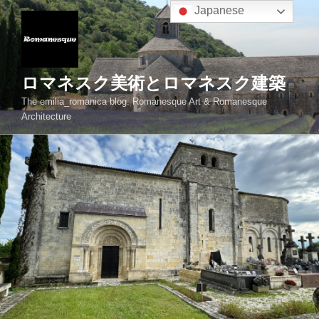
コ
Japanese
ン
テ
ン
ツ
ロマネスク美術とロマネスク建築
へ
The emilia_romanica blog: Romanesque Art & Romanesque
ス
Architecture
キ
ッ
プ