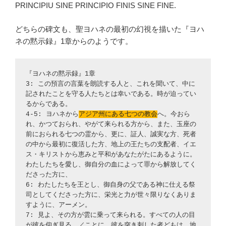
PRINCIPIU SINE PRINCIPIO FINIS SINE FINE.
どちらの碑文も、聖ヨハネの最初の幻視を描いた『ヨハ
ネの黙示録』1章からのようです。
『ヨハネの黙示録』1章
3: この預言の言葉を朗読する人と、これを聞いて、中に
記されたことを守る人たちとは幸いである。時が迫ってい
るからである。
4-5: ヨハネから
アジア州にある七つの教会
へ。今おら
れ、かつておられ、やがて来られる方から、また、玉座の
前におられる七つの霊から、更に、証人、誠実な方、死者
の中から最初に復活した方、地上の王たちの支配者、イエ
ス・キリストから恵みと平和があなたがたにあるように。
わたしたちを愛し、御自分の血によって罪から解放してく
ださった方に、
6: わたしたちを王とし、御自身の父である神に仕える祭
司としてくださった方に、栄光と力が世々限りなくありま
すように、アーメン。
7: 見よ、その方が雲に乗って来られる。すべての人の目
が彼を仰ぎ見る、／ことに、彼を突き刺した者どもは。地