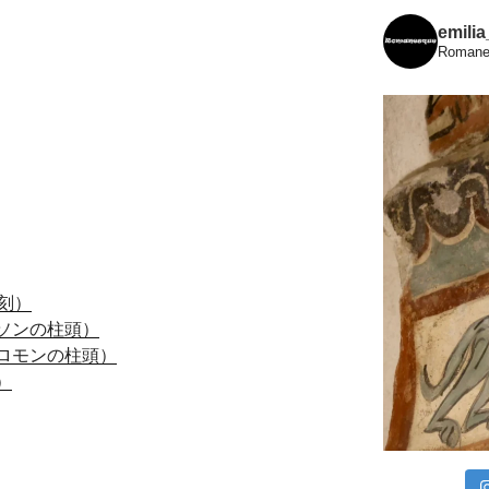
emili
Romanes
彫刻）
.
ムソンの柱頭）
.
ソロモンの柱頭）
.
）
.