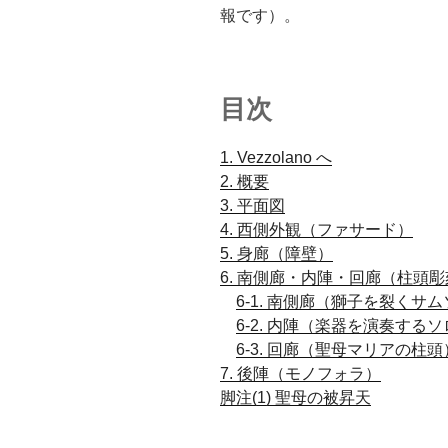
報です）。
目次
1. Vezzolano へ
.
2. 概要
.
3. 平面図
.
4. 西側外観（ファサード）
.
5. 身廊（障壁）
.
6. 南側廊・内陣・回廊（柱頭
6-1. 南側廊（獅子を裂くサ
6-2. 内陣（楽器を演奏する
6-3. 回廊（聖母マリアの柱頭
7. 後陣（モノフォラ）
.
.
脚注(1) 聖母の被昇天
.