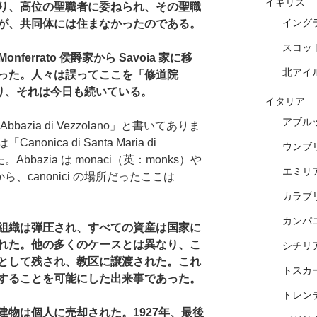
イギリス
り、高位の聖職者に委ねられ、その聖職
イング
が、共同体には住まなかったのである。
スコッ
Monferrato 侯爵家から Savoia 家に移
北アイ
った。人々は誤ってここを「修道院
になり、それは今日も続いている。
イタリア
アブル
azia di Vezzolano」と書いてありま
ica di Santa Maria di
ウンブ
Abbazia は monaci（英：monks）や
エミリ
から、canonici の場所だったここは
カラブ
カンパ
組織は弾圧され、すべての資産は国家に
れた。他の多くのケースとは異なり、こ
シチリ
として残され、教区に譲渡された。これ
トスカ
することを可能にした出来事であった。
トレン
物は個人に売却された。1927年、最後