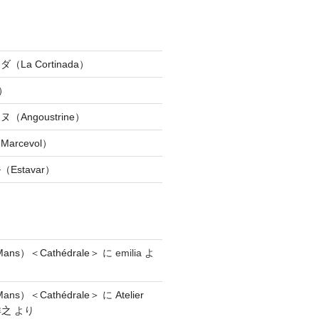
La Cortinada）
）
Angoustrine）
rcevol）
Estavar）
ns）＜Cathédrale＞
に
emilia
よ
ns）＜Cathédrale＞
に
Atelier
祥之
より