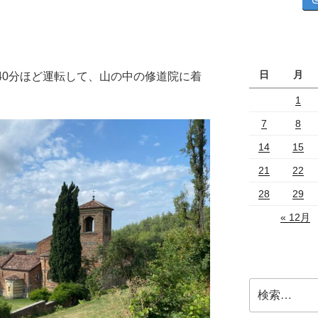
日
月
km、40分ほど運転して、山の中の修道院に着
。
1
7
8
14
15
21
22
28
29
« 12月
検
索: