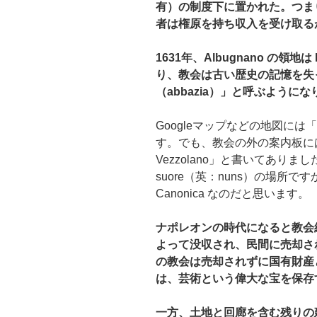
有
）の制度下に置かれた。つま
者は権原を持ち収入を受け取る
1631年、Albugnano の領地は 
り、教会は古い歴史の記憶を失
（abbazia）」と呼ぶよう
Googleマップなどの地図には「Abb
す。でも、教会の外の案内板には「Canon
Vezzolano」と書いてありました。
suore（英：nuns）の場所です
Canonica なのだと思います。
ナポレオンの時代になると教会
よって没収され、民間に売却さ
の教会は売却されずに国有財産
は、芸術という偉大な宝を保存
一方、土地と回廊を含む残りの建