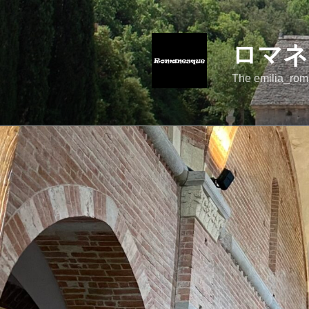
コ
ン
テ
ロマネ
ン
ツ
The emilia_rom
へ
ス
キ
ッ
プ