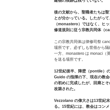
建物の痕跡は残っていない。
後の文献から、聖職者たちは聖
とが分かっている。したがって
（monastero）ではなく、
修道規則に従う
宗教
共同体
（ca
この宗教共同体は律修司祭 cano
場所です。必ずしも世俗から隔
一方、monastero は mon
を送る場所です。
.
12世紀後半、障壁（pontile
Guido の指揮の下、現在の
の初めに完成したが、回廊とそ
改築された。
Vezzolano の偉大さは1
る。15世紀には、教会はコンメン