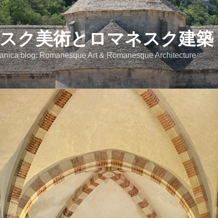
スク美術とロマネスク建築
anica blog: Romanesque Art & Romanesque Architecture