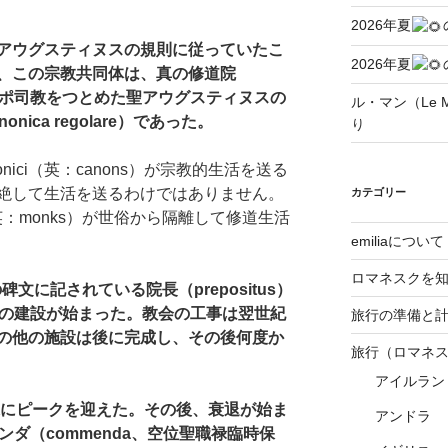
2026年夏
アウグスティヌスの規則に従っていたこ
2026年夏
、この
宗教
共同体は、真の修道院
ヒッポ司教をつとめた
聖
アウグスティヌス
の
ル・マン（Le Ma
nonica regolare）であった。
り
nici（英：canons）が宗教的生活を送る
絶して生活を送るわけではありません。
カテゴリー
aci（英：monks）が世俗から隔離して修道生活
emiliaについて
ロマネスクを
）の碑文に記されている
院長
（prepositus）
教会の建設が始まった。教会の工事は翌世紀
旅行の準備と
の他の施設は後に完成し、その後何度か
旅行（ロマネ
アイルラン
3世紀末にピークを迎えた。その後、衰退が始ま
アンドラ
ダ（commenda、
空位聖職禄臨時保