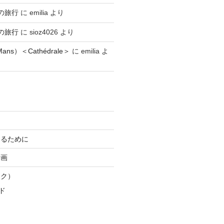
の旅行
に
emilia
より
の旅行
に
sioz4026
より
ns）＜Cathédrale＞
に
emilia
よ
知るために
計画
スク）
ド