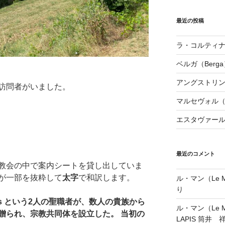
最近の投稿
ラ・コルティナダ（
ベルガ（Berga
アングストリンヌ（
訪問者がいました。
マルセヴォル（Ma
エスタヴァール（
最近のコメント
教会の中で案内シートを貸し出していま
が一部を抜粋して
太字
で和訳します。
ル・マン（Le Ma
り
gidius という2人の聖職者が、数人の貴族から
ル・マン（Le Ma
贈られ、宗教共同体を設立した。 当初の
LAPIS 筒井 