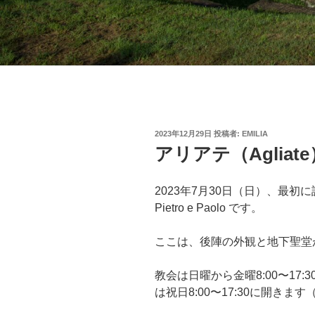
投
2023年12月29日
投稿者:
EMILIA
稿
アリアテ（Agliate
日:
2023年7月30日（日）、最初に訪れたの
Pietro e Paolo です。
ここは、後陣の外観と地下聖堂
教会は日曜から金曜8:00〜17:3
は祝日8:00〜17:30に開きま