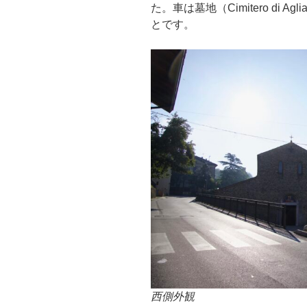
た。車は墓地（Cimitero di A
とです。
西側外観