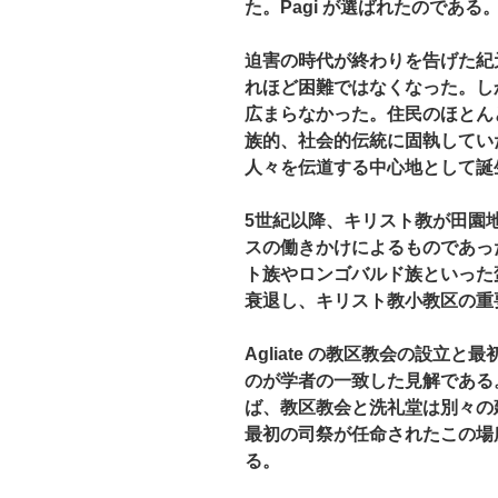
た。Pagi が選ばれたのである
迫害の時代が終わりを告げた紀
れほど困難ではなくなった。し
広まらなかった。住民のほとん
族的、社会的伝統に固執してい
人々を伝道する中心地として誕
5世紀以降、キリスト教が田園
スの働きかけによるものであっ
ト族やロンゴバルド族といった蛮
衰退し、キリスト教小教区の重
Agliate の教区教会の設立
のが学者の一致した見解である
ば、教区教会と洗礼堂は別々の
最初の司祭が任命されたこの場
る。