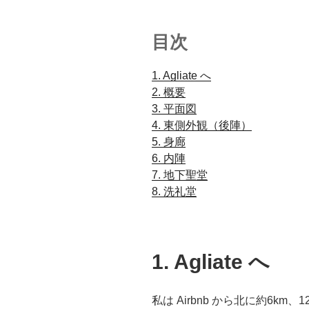
目次
1. Agliate へ
.
2. 概要
.
3. 平面図
.
4. 東側外観（後陣）
.
5. 身廊
.
6. 内陣
.
7. 地下聖堂
.
8. 洗礼堂
.
1. Agliate へ
私は Airbnb から北に約6k