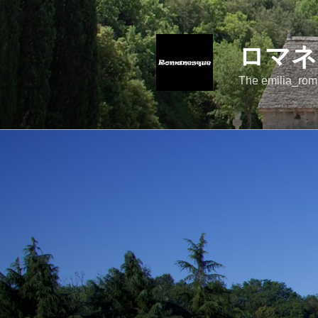
コ
ン
テ
ロマネ
ン
ツ
The emilia_rom
へ
ス
キ
ッ
プ