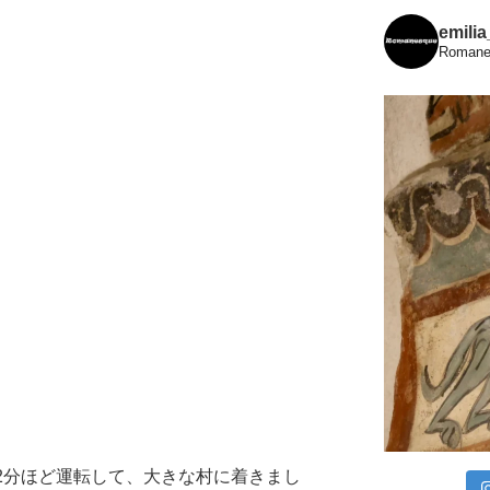
emili
Romanes
m、12分ほど運転して、大きな村に着きまし