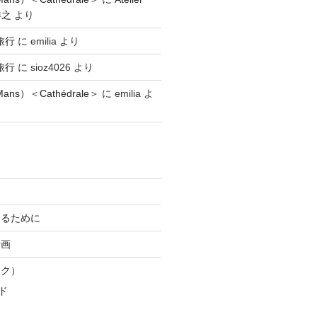
祥之
より
旅行
に
emilia
より
旅行
に
sioz4026
より
ns）＜Cathédrale＞
に
emilia
よ
知るために
計画
スク）
ド