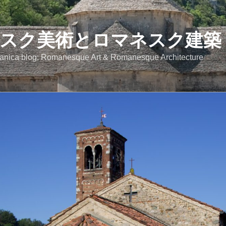
スク美術とロマネスク建築
anica blog: Romanesque Art & Romanesque Architecture