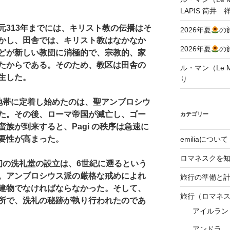
。
LAPIS 筒井 
元313年までには、キリスト教の伝播はそ
2026年夏
の
かし、田舎では、キリスト教はなかなか
2026年夏
の
どが新しい教団に消極的で、宗教的、家
たからである。そのため、教区は田舎の
ル・マン（Le Ma
生した。
り
地帯に定着し始めたのは、聖アンブロシウ
た。その後、ローマ帝国が滅亡し、ゴー
カテゴリー
族が到来すると、Pagi の秩序は急速に
要性が高まった。
emiliaについて
ロマネスクを
と最初の洗礼堂の設立は、6世紀に遡るという
。アンブロシウス派の厳格な戒めによれ
旅行の準備と
建物でなければならなかった。そして、
旅行（ロマネ
所で、洗礼の秘跡が執り行われたのであ
アイルラン
アンドラ