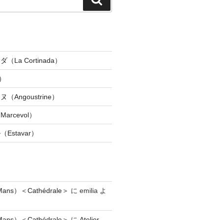
索
La Cortinada）
）
Angoustrine）
rcevol）
Estavar）
ns）＜Cathédrale＞
に
emilia
よ
ns）＜Cathédrale＞
に
Atelier