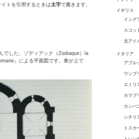
サイトを引用するときは
太字
で書きます。
イギリス
イング
スコッ
北アイ
した。ゾディアック（Zodiaque）la
イタリア
ardie romane』による平面図です。東が上で
アブル
ウンブ
エミリ
カラブ
カンパ
シチリ
トスカ
トレン