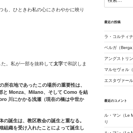
索:
つも、ひときわ私の心にさわやかに映り
最近の投稿
ラ・コルティナダ（
ベルガ（Berga
アングストリンヌ（
した。私が一部を抜粋して
太字
で和訳しま
マルセヴォル（Ma
エスタヴァール（
）の所在地であったこの場所の重要性は、
部と Monza、Milano、そして Como を結
bro 川にかかる浅瀬（現在の橋は中世か
最近のコメント
ル・マン（Le Ma
体の誕生は、教区教会の誕生と重なる。
り
轄組織を受け入れたことによって誕生し
ル・マン（Le Ma