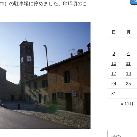
gliate）の駐車場に停めました。8:15頃のこ
日
月
3
4
10
11
17
18
24
25
31
« 11月
検