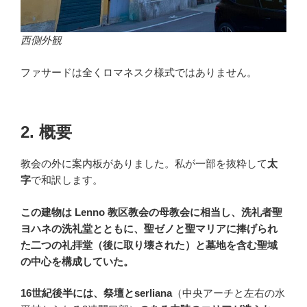
西側外観
ファサードは全くロマネスク様式ではありません。
2. 概要
教会の外に案内板がありました。私が一部を抜粋して
太
字
で和訳します。
この建物は Lenno 教区教会の母教会に相当し、洗礼者聖
ヨハネの洗礼堂とともに、聖ゼノと聖マリアに捧げられ
た二つの礼拝堂（後に取り壊された）と墓地を含む聖域
の中心を構成していた。
16世紀後半には、祭壇とserliana
（中央アーチと左右の水