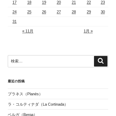
17
18
19
20
21
22
23
24
25
26
27
28
29
30
31
« 11月
1月 »
検
検
索
索:
最近の投稿
プラネス（Planès）
ラ・コルティナダ（La Cortinada）
ベルガ（Berga）