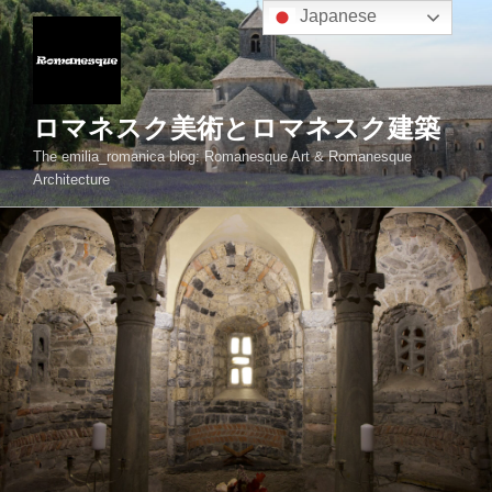
コ
Japanese
ン
テ
ン
ツ
ロマネスク美術とロマネスク建築
へ
The emilia_romanica blog: Romanesque Art & Romanesque
ス
Architecture
キ
ッ
プ