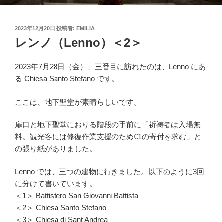
投
2023年12月20日
投稿者:
EMILIA
稿
レンノ（Lenno）＜2＞
日:
2023年7月28日（金）、三番目に訪れたのは、Lenno にあ
る Chiesa Santo Stefano です。
ここは、地下聖堂が素晴らしいです。
扉口と地下聖堂におりる階段の手前に「祈祷者は入場無
料。観光客には修復作業支援のため€1の寄付を求む」と
の張り紙がありました。
Lenno では、三つの建物に行きました。以下のように3回
に分けて書いています。
＜1＞ Battistero San Giovanni Battista
＜2＞ Chiesa Santo Stefano
＜3＞ Chiesa di Sant Andrea