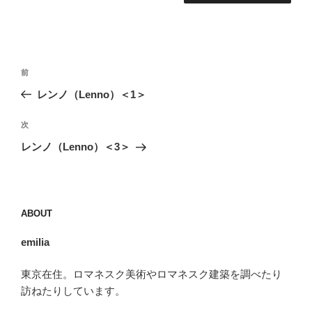
投
前
前
稿
の
レンノ（Lenno）＜1＞
ナ
投
ビ
稿
次
次
ゲ
の
レンノ（Lenno）＜3＞
投
ー
稿
シ
ョ
ABOUT
ン
emilia
東京在住。ロマネスク美術やロマネスク建築を調べたり
訪ねたりしています。