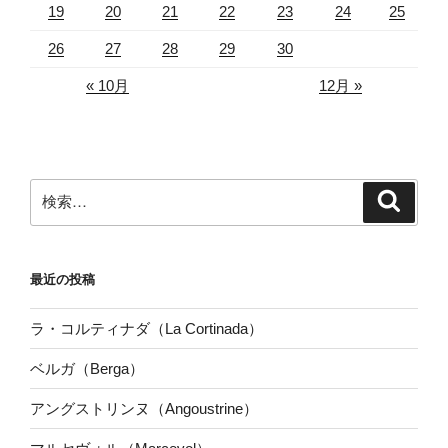
19
20
21
22
23
24
25
26
27
28
29
30
« 10月
12月 »
検
検
索
索:
最近の投稿
ラ・コルティナダ（La Cortinada）
ベルガ（Berga）
アングストリンヌ（Angoustrine）