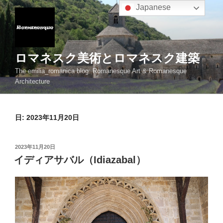
コ
Japanese
ン
テ
ン
ツ
ロマネスク美術とロマネスク建築
へ
The emilia_romanica blog: Romanesque Art & Romanesque
ス
Architecture
キ
ッ
プ
日:
2023年11月20日
投
2023年11月20日
稿
イディアサバル（Idiazabal）
日: