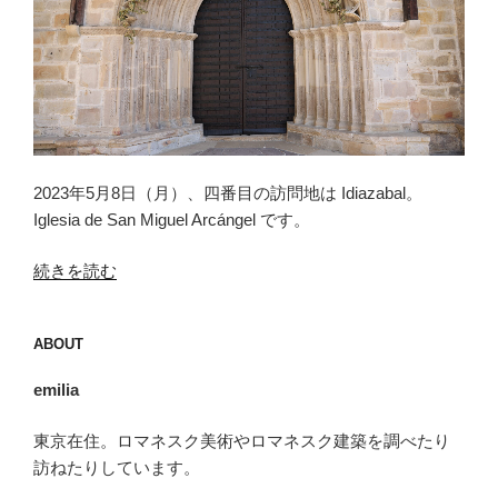
2023年5月8日（月）、四番目の訪問地は Idiazabal。
Iglesia de San Miguel Arcángel です。
“イ
続きを読む
デ
ィ
ABOUT
ア
サ
emilia
バ
ル
東京在住。ロマネスク美術やロマネスク建築を調べたり
（Idiazabal）”
訪ねたりしています。
の