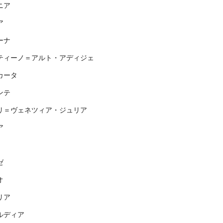
ニア
ア
ーナ
ティーノ＝アルト・アディジェ
カータ
ンテ
リ＝ヴェネツィア・ジュリア
ア
ゼ
オ
リア
ルディア