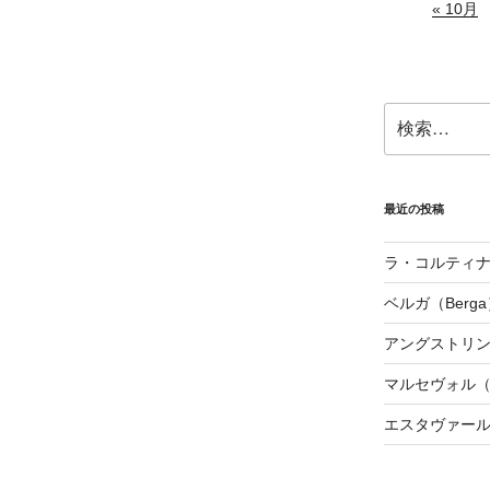
« 10月
検
索:
最近の投稿
ラ・コルティナダ（
ベルガ（Berga
アングストリンヌ（
マルセヴォル（Ma
エスタヴァール（