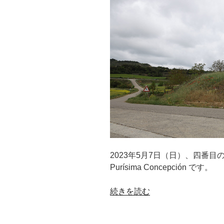
2023年5月7日（日）、四番目の訪問地は
Purísima Concepción です。
“サ
続きを読む
ン・
ビ