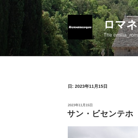
コ
ン
テ
ロマネ
ン
ツ
The emilia_rom
へ
ス
キ
ッ
プ
日:
2023年11月15日
投
2023年11月15日
稿
サン・ビセンテホ（San
日: