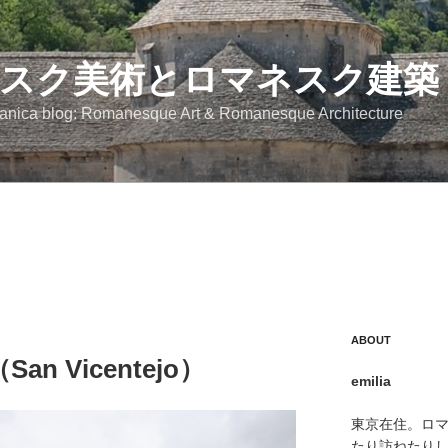
スク美術とロマネスク建築
anica blog: Romanesque Art & Romanesque Architecture
ABOUT
 Vicentejo）
emilia
東京在住。ロ
たり訪ねたり