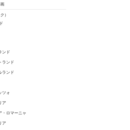
計画
スク）
ド
ランド
トランド
ルランド
ッツォ
リア
ア・ロマーニャ
リア