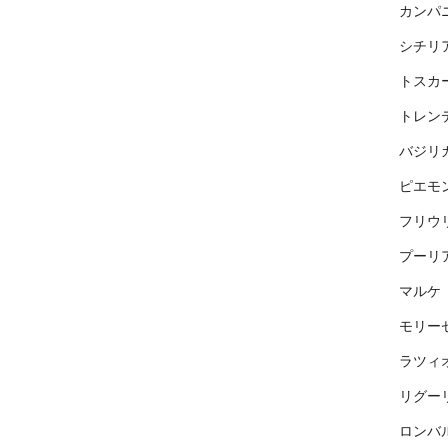
カンパ
シチリ
トスカ
トレン
バジリ
ピエモ
フリウ
プーリ
マルケ
モリー
ラツィ
リグー
ロンバ