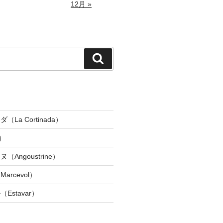
12月 »
検
索
La Cortinada）
）
Angoustrine）
rcevol）
Estavar）