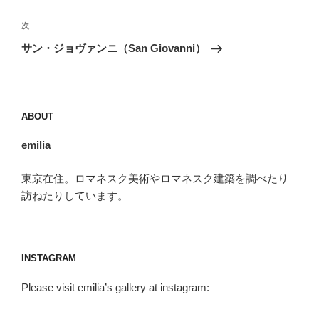
ナ
投
ビ
稿
次
次
ゲ
の
サン・ジョヴァンニ（San Giovanni）
投
ー
稿
シ
ョ
ABOUT
ン
emilia
東京在住。ロマネスク美術やロマネスク建築を調べたり
訪ねたりしています。
INSTAGRAM
Please visit emilia’s gallery at instagram: