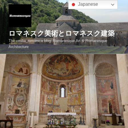
コ
Japanese
ン
テ
ン
ツ
ロマネスク美術とロマネスク建築
へ
The emilia_romanica blog: Romanesque Art & Romanesque
ス
Architecture
キ
ッ
プ