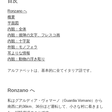
目次
Ronzano へ
.
概要
.
平面図
.
内観：全体
.
内観：後陣の文字、フレスコ画
.
内観：十字架
.
外観：モノフォラ
.
耳よりな情報
.
内観：動物の浮き彫り
.
アルファベットは、基本的に全てイタリア語です。
Ronzano へ
私はグアルディア・ヴォマーノ（Guardia Vomano）から
南西に約36km、36分ほど運転して、小さな村に着きまし