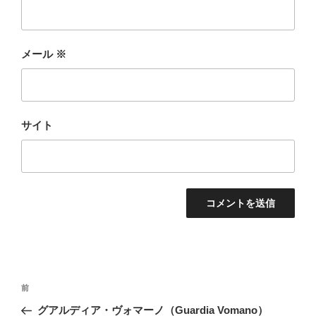
メール
※
サイト
投
前
前
稿
の
グアルディア・ヴォマーノ（Guardia Vomano）