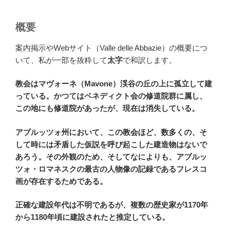
概要
案内掲示やWebサイト（Valle delle Abbazie）の概要につ
いて、私が一部を抜粋して
太字
で和訳します。
教会はマヴォーネ（Mavone）渓谷の丘の上に孤立して建
っている。かつてはベネディクト会の修道院群に属し、
この地にも修道院があったが、現在は消失している。
アブルッツォ州において、この教会ほど、数多くの、そ
して時には矛盾した仮説を呼び起こした建造物はないで
あろう。その外観のため、そしてなによりも、アブルッ
ツォ・ロマネスクの最古の人物像の記録であるフレスコ
画が存在するためである。
正確な建設年代は不明であるが、複数の歴史家が1170年
から1180年頃に建設されたと推定している。