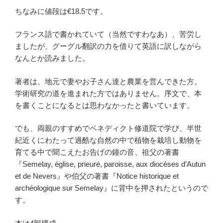
ちなみに値段は€18.5です。
フランス語で書かれていて（当然ですわなあ）、苦労し
ましたが、グーグル翻訳の力を借りて英語に訳しながら
なんとか読みました。
著者は、地元で妻やお子さん達と農業を営んできた方。
学術研究の道を進まれた方ではありません。序文で、本
を書くことになるとは思わなかったと書いています。
でも、両親のすすめでベネディクト修道院で学び、半世
紀近くにわたって過酷な自然の中で植物を栽培し動物を
育てる中で聞こえたお告げの鐘の音、祖父の著書
『Semelay, église, prieuré, paroisse, aux diocèses d’Autun
et de Nevers』や伯父の著書『Notice historique et
archéologique sur Semelay』に背中を押されたというので
す。