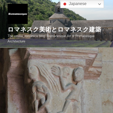
コ
Japanese
ン
テ
ン
ツ
ロマネスク美術とロマネスク建築
へ
The emilia_romanica blog: Romanesque Art & Romanesque
ス
Architecture
キ
ッ
プ