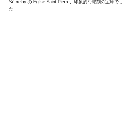
Sémelay の Eglise Saint-Pierre、印象的な彫刻の宝庫でし
た。
・
・
・
・
・