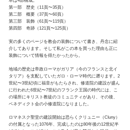
本は4部構成。
第一部 歴史（11頁〜35頁）
第二部 概要（37頁〜60頁）
第三部 装飾（61頁〜119頁）
第四部 奇跡（121頁〜125頁）
実の多くのページを教会の装飾について書き、丹念に紹
介してあります。そして私がこの本を買った理由も正に
装飾について情報を得たかったから。
地域の歴史は帝政ローマがガリア（今のフランスと北イ
タリア）を支配していたガロ・ローマ時代に遡ります。2
世紀〜3世紀頃に福音がもたらされ、修道院の建設が盛ん
に行われた6世紀〜7世紀のフランク王国の時代には、こ
の場所にキリスト教徒のコミュニティがあり、その後、
ベネディクト会の小修道院になりました。
ロマネスク聖堂の建設開始は恐らくクリュニー（Cluny）
の付属となった1076年、完成したのは80年後の12世紀半