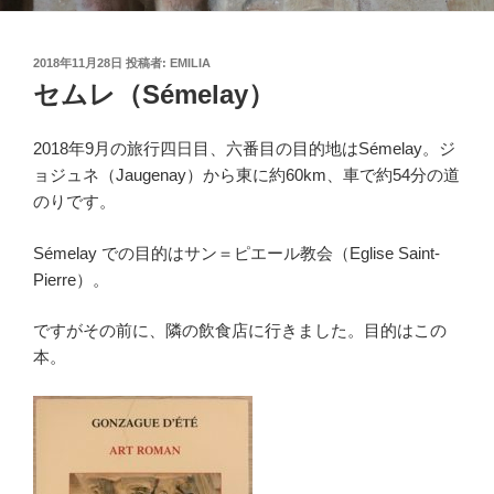
投
2018年11月28日
投稿者:
EMILIA
稿
セムレ（Sémelay）
日:
2018年9月の旅行四日目、六番目の目的地はSémelay。ジ
ョジュネ（Jaugenay）から東に約60km、車で約54分の道
のりです。
Sémelay での目的はサン＝ピエール教会（Eglise Saint-
Pierre）。
ですがその前に、隣の飲食店に行きました。目的はこの
本。