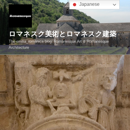
コ
Japanese
ン
テ
ン
ツ
ロマネスク美術とロマネスク建築
へ
The emilia_romanica blog: Romanesque Art & Romanesque
ス
Architecture
キ
ッ
プ