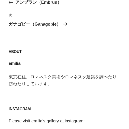
の
アンブラン（Embrun）
ナ
投
ビ
稿
次
次
ゲ
の
ガナゴビー（Ganagobie）
投
ー
稿
シ
ョ
ABOUT
ン
emilia
東京在住。ロマネスク美術やロマネスク建築を調べたり
訪ねたりしています。
INSTAGRAM
Please visit emilia’s gallery at instagram: