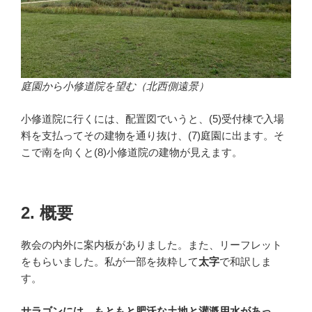
庭園から小修道院を望む（北西側遠景）
小修道院に行くには、配置図でいうと、(5)受付棟で入場
料を支払ってその建物を通り抜け、(7)庭園に出ます。そ
こで南を向くと(8)小修道院の建物が見えます。
2. 概要
教会の内外に案内板がありました。また、リーフレット
をもらいました。私が一部を抜粋して
太字
で和訳しま
す。
サラゴンには、もともと肥沃な土地と灌漑用水があっ