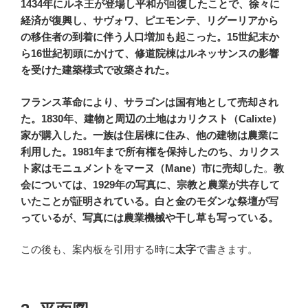
1434年にルネ王が登場し平和が回復したことで、徐々に
経済が復興し、サヴォワ、ピエモンテ、リグーリアから
の移住者の到着に伴う人口増加も起こった。15世紀末か
ら16世紀初頭にかけて、修道院棟はルネッサンスの影響
を受けた建築様式で改築された。
フランス革命により、サラゴンは国有地として売却され
た。1830年、建物と周辺の土地はカリクスト（Calixte）
家が購入した。一族は住居棟に住み、他の建物は農業に
利用した。1981年まで所有権を保持したのち、カリクス
ト家はモニュメントをマーヌ（Mane）市に売却した
。
教
会については、1929年の写真に、宗教と農業が共存して
いたことが証明されている。白と金のモダンな祭壇が写
っているが、写真には農業機械や干し草も写っている。
この後も、案内板を引用する時に
太字
で書きます。