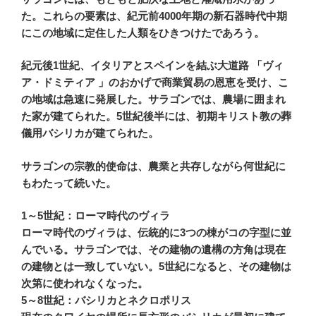
た。これらの要素は、紀元前4000年期の新石器時代中期
にこの地域に定住した人類をひきつけたであろう。
紀元後1世紀、イタリアとスペインを結ぶ大道路 「ヴィ
ア・ドミティア 」のおかげで商業貿易の恩恵を受け、こ
の地域は急速に発展した。サラゴンでは、農場に囲まれ
た家が建てられた。5世紀後半には、初期キリスト教の葬
儀用バシリカが建てられた。
サラゴンの宗教的使命は、農業と共存しながら何世紀に
もわたって続いた。
1～5世紀：ローマ時代のヴィラ
ローマ時代のヴィラは、伝統的に3つの棟がコの字型に並
んでいる。サラゴンでは、その建物の遺構の方角は現在
の建物とは一致していない。5世紀になると、その建物は
次第に使われなくなった。
5～8世紀：バシリカとネクロポリス