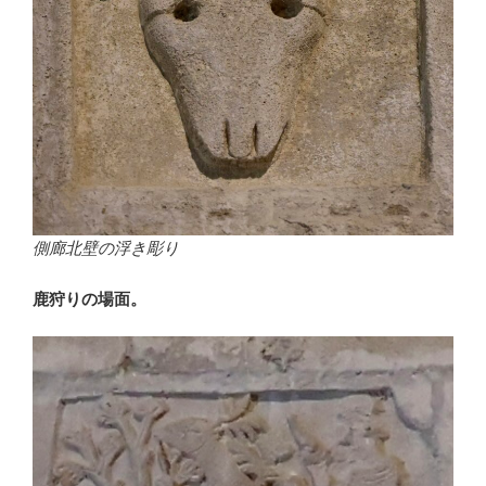
側廊北壁の浮き彫り
鹿狩りの場面。