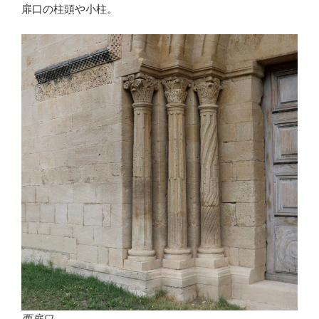
扉口の柱頭や小柱。
西扉口