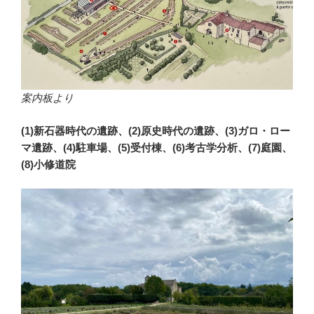
案内板より
(1)新石器時代の遺跡、(2)原史時代の遺跡、(3)ガロ・ロー
マ遺跡、(4)駐車場、(5)受付棟、(6)考古学分析、(7)庭園、
(8)小修道院