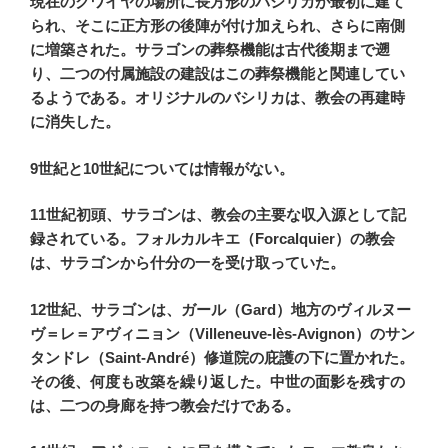
現在のクワイヤの場所に長方形のバシリカが最初に建て
られ、そこに正方形の後陣が付け加えられ、さらに南側
に増築された。サラゴンの葬祭機能は古代後期まで遡
り、二つの付属施設の建設はこの葬祭機能と関連してい
るようである。オリジナルのバシリカは、教会の再建時
に消失した。
9世紀と10世紀については情報がない。
11世紀初頭、サラゴンは、教会の主要な収入源として記
録されている。フォルカルキエ（Forcalquier）の教会
は、サラゴンから什分の一を受け取っていた。
12世紀、
サラゴンは、
ガール（Gard）地方のヴィルヌー
ヴ＝レ＝アヴィニョン（Villeneuve-lès-Avignon）のサン
タンドレ（Saint-André）修道院の庇護の下に置かれた。
その後、何度も改築を繰り返した。中世の面影を残すの
は、二つの身廊を持つ教会だけである。