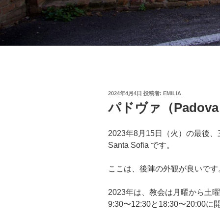
投
2024年4月4日
投稿者:
EMILIA
稿
パドヴァ（Padov
日:
2023年8月15日（火）の最後、三番
Santa Sofia です。
ここは、後陣の外観が良いです
2023年は、教会は月曜から土曜は8:
9:30〜12:30と18:30〜20: