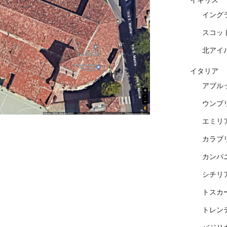
イギリス
イング
スコッ
北アイ
イタリア
アブル
ウンブ
エミリ
カラブ
カンパ
シチリ
トスカ
トレン