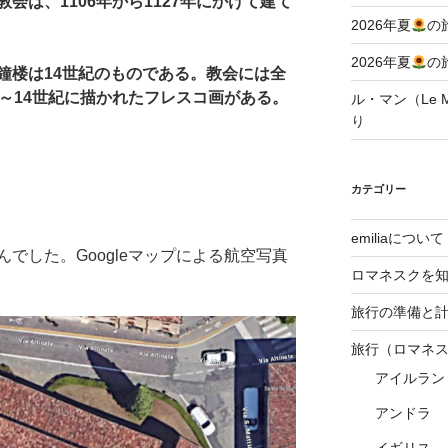
会は、1106年から1127年にかけて建て
2026年夏
の
2026年夏
の
鐘楼は14世紀のものである。教会には全
～14世紀に描かれたフレスコ画がある。
ル・マン（Le Ma
り
カテゴリー
emiliaについて
でした。Googleマップによる航空写真
ロマネスクを
旅行の準備と
旅行（ロマネ
アイルラン
アンドラ