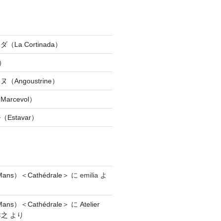
La Cortinada）
）
Angoustrine）
rcevol）
Estavar）
ns）＜Cathédrale＞
に
emilia
よ
ns）＜Cathédrale＞
に
Atelier
祥之
より