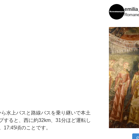
emili
Romanes
o）から水上バスと路線バスを乗り継いで本土
すると、西に約32km、31分ほど運転し
17:45頃のことです。