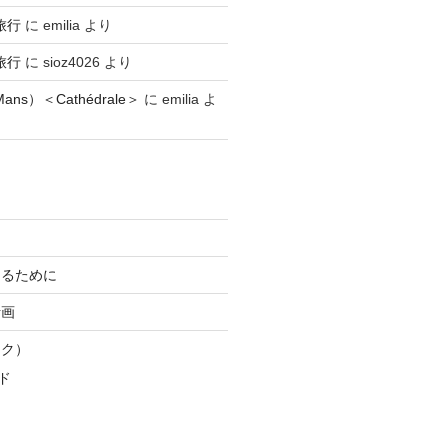
旅行
に
emilia
より
旅行
に
sioz4026
より
ns）＜Cathédrale＞
に
emilia
よ
知るために
計画
スク）
ド