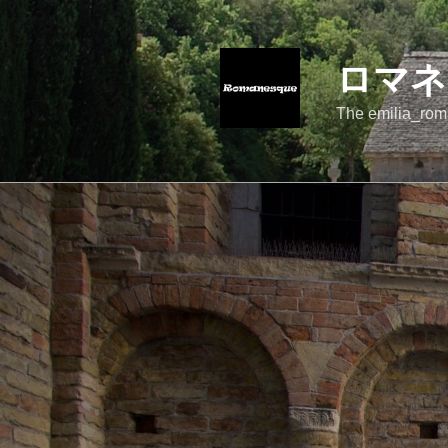
コ
ン
テ
ロマネ
ン
ツ
The emilia_rom
へ
ス
キ
ッ
プ