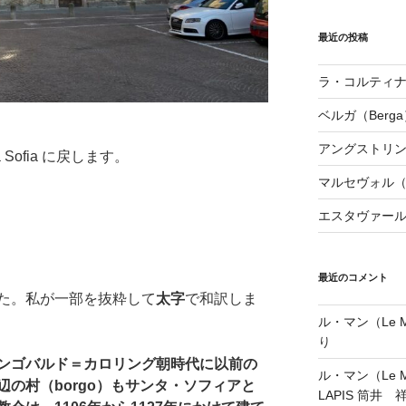
最近の投稿
ラ・コルティナダ（
ベルガ（Berga
アングストリンヌ（
nta Sofia に戻します。
マルセヴォル（Ma
エスタヴァール（
最近のコメント
た。私が一部を抜粋して
太字
で和訳しま
ル・マン（Le Ma
り
ンゴバルド＝カロリング朝時代に以前の
ル・マン（Le Ma
の村（borgo）もサンタ・ソフィアと
LAPIS 筒井 