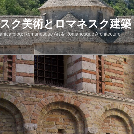
スク美術とロマネスク建築
anica blog: Romanesque Art & Romanesque Architecture