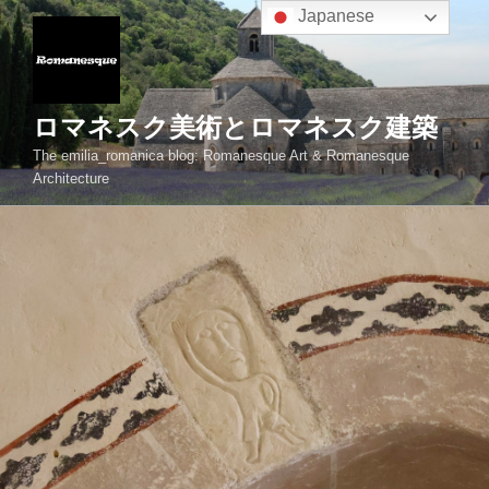
コ
Japanese
ン
テ
ン
ツ
ロマネスク美術とロマネスク建築
へ
The emilia_romanica blog: Romanesque Art & Romanesque
ス
Architecture
キ
ッ
プ