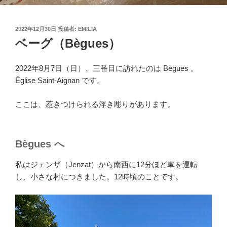
投
2022年12月30日
投稿者:
EMILIA
稿
ベーグ（Bègues）
日:
2022年8月7日（日）、三番目に訪れたのは Bègues 。
Église Saint-Aignan です。
ここは、惹きつけられる浮き彫りがあります。
Bègues へ
私はジェンザ（Jenzat）から南西に12分ほど車を運転
し、小さな村につきました。12時頃のことです。