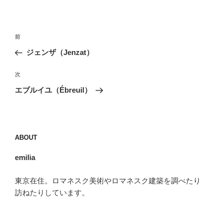
投
前
前
稿
の
ジェンザ（Jenzat）
ナ
投
ビ
稿
次
次
ゲ
の
エブルイユ（Ébreuil）
投
ー
稿
シ
ョ
ABOUT
ン
emilia
東京在住。ロマネスク美術やロマネスク建築を調べたり
訪ねたりしています。