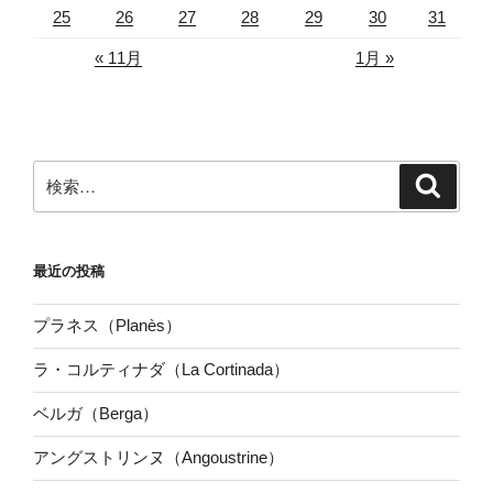
25
26
27
28
29
30
31
« 11月
1月 »
検
検
索
索:
最近の投稿
プラネス（Planès）
ラ・コルティナダ（La Cortinada）
ベルガ（Berga）
アングストリンヌ（Angoustrine）