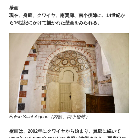
壁画
現在、身廊、クワイヤ、南翼廊、南小後陣に、14世紀か
ら16世紀にかけて描かれた壁画をみられる。
Église Saint-Aignan（内観、南小後陣）
壁画は、2002年にクワイヤから始まり、翼廊に続いて