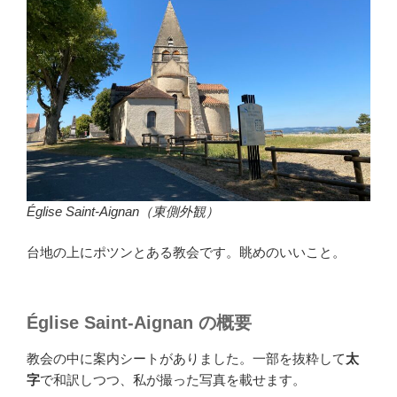
Église Saint-Aignan（東側外観）
台地の上にポツンとある教会です。眺めのいいこと。
Église Saint-Aignan の概要
教会の中に案内シートがありました。一部を抜粋して
太
字
で和訳しつつ、私が撮った写真を載せます。