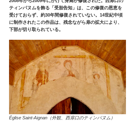
2008年から2009年にかけて身廊が修復された。西扉口の
ティンパヌムを飾る「受胎告知」は、この修復の恩恵を
受けておらず、約30年間修復されていない。14世紀中頃
に制作されたこの作品は、残念ながら扉の拡大により、
下部が切り取られている。
Église Saint-Aignan（外観、西扉口のティンパヌム）