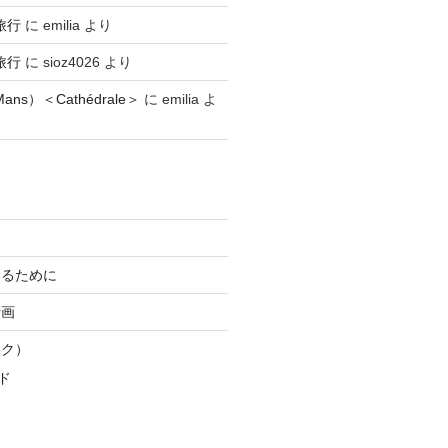
旅行
に
emilia
より
旅行
に
sioz4026
より
ns）＜Cathédrale＞
に
emilia
よ
知るために
計画
スク）
ド