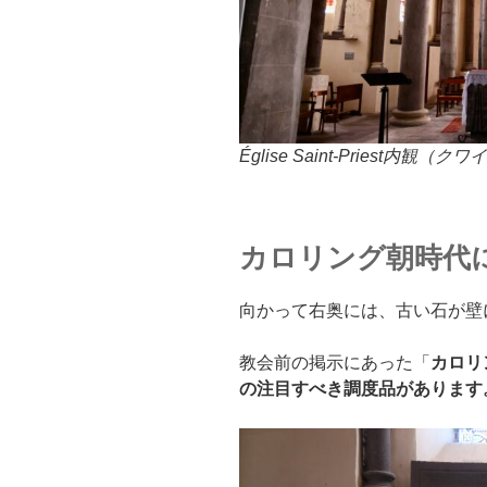
Église Saint-Priest内観（ク
カロリング朝時代
向かって右奥には、古い石が壁
教会前の掲示にあった「
カロリ
の注目すべき調度品があります