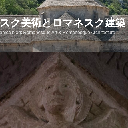
スク美術とロマネスク建築
anica blog: Romanesque Art & Romanesque Architecture