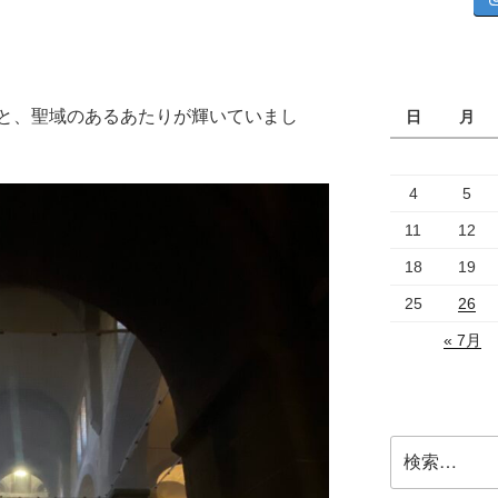
と、聖域のあるあたりが輝いていまし
日
月
4
5
11
12
18
19
25
26
« 7月
検
索: