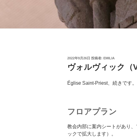
投
2022年9月26日
投稿者:
EMILIA
稿
ヴォルヴィック（Vo
日:
Église Saint-Priest、
フロアプラン
教会内部に案内シートがあり、
ックで拡大します）。