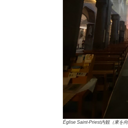
Église Saint-Priest内観（東