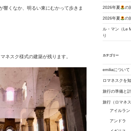
2026年夏
の
が響くなか、明るい東にむかって歩きま
2026年夏
の
ル・マン（Le Ma
り
カテゴリー
ロマネスク様式の建築が残ります。
emiliaについて
ロマネスクを
旅行の準備と
旅行（ロマネ
アイルラン
アンドラ