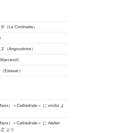
La Cortinada）
）
Angoustrine）
rcevol）
Estavar）
ns）＜Cathédrale＞
に
emilia
よ
ns）＜Cathédrale＞
に
Atelier
祥之
より