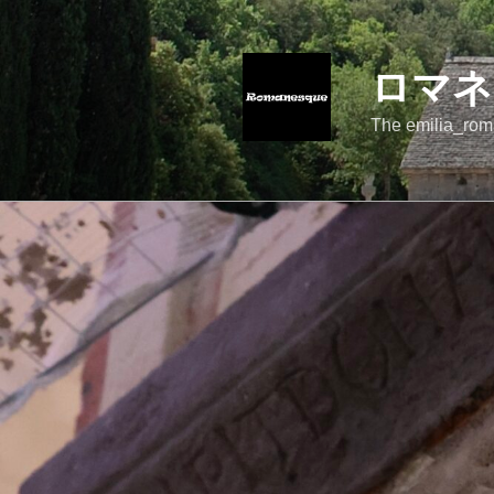
コ
ン
テ
ロマネ
ン
ツ
The emilia_rom
へ
ス
キ
ッ
プ