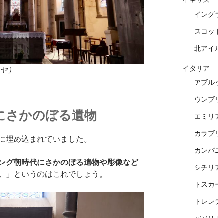
イギリス
イング
スコッ
北アイ
イタリア
ワイヤ）
アブル
ウンブ
にさかのぼる遺物
エミリ
カラブ
に埋め込まれていました。
カンパ
ング朝時代にさかのぼる遺物や彫像など
シチリ
。
」というのはこれでしょう。
トスカ
トレン