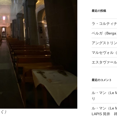
最近の投稿
ラ・コルティナダ（
ベルガ（Berga
アングストリンヌ（
マルセヴォル（Ma
エスタヴァール（
最近のコメント
ル・マン（Le Ma
り
ル・マン（Le Ma
を向く）
LAPIS 筒井 