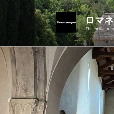
コ
ン
テ
ロマネ
ン
ツ
The emilia_rom
へ
ス
キ
ッ
プ