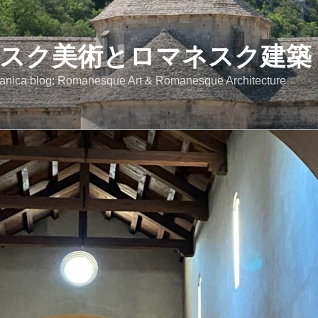
スク美術とロマネスク建築
anica blog: Romanesque Art & Romanesque Architecture