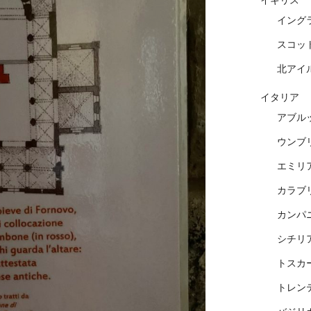
イギリス
イング
スコッ
北アイ
イタリア
アブル
ウンブ
エミリ
カラブ
カンパ
シチリ
トスカ
トレン