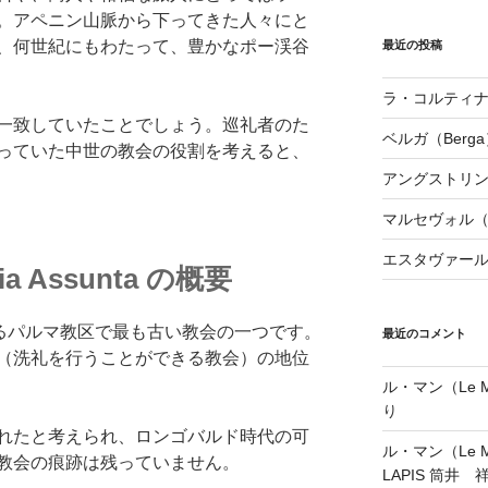
。アペニン山脈から下ってきた人々にと
、何世紀にもわたって、豊かなポー渓谷
最近の投稿
ラ・コルティナダ（
一致していたことでしょう。巡礼者のた
ベルガ（Berga
っていた中世の教会の役割を考えると、
アングストリンヌ（
マルセヴォル（Ma
エスタヴァール（
aria Assunta の概要
いるパルマ教区で最も古い教会の一つです。
最近のコメント
（洗礼を行うことができる教会）の地位
ル・マン（Le Ma
り
れたと考えられ、ロンゴバルド時代の可
ル・マン（Le Ma
教会の痕跡は残っていません。
LAPIS 筒井 