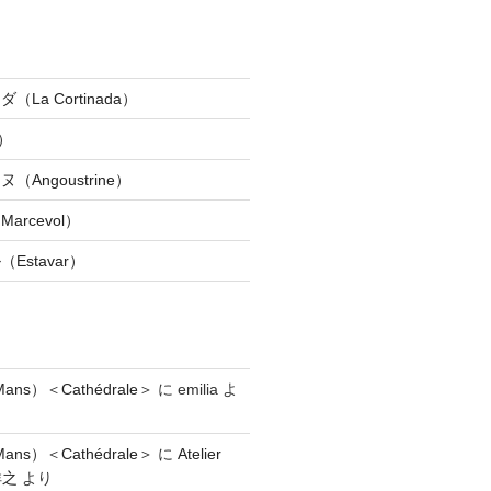
La Cortinada）
）
Angoustrine）
rcevol）
Estavar）
ns）＜Cathédrale＞
に
emilia
よ
ns）＜Cathédrale＞
に
Atelier
祥之
より