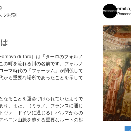
刻
emili
Romanes
スク彫刻
とは
novo di Taro）は「ターロのフォルノ
この町を流れる川の名前です。フォルノ
ローマ時代の「フォーラム」が関係して
代から重要な場所であったことを示して
となることを運命づけられていたようで
あり、また、（ミラノ、フランスに通じ
トヴァ、ドイツに通じる）パルマからの
アペニン山脈を越える重要なルートの起