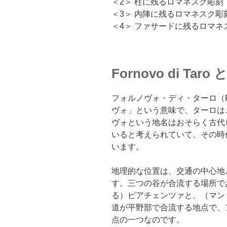
＜2＞ 柱に残るロマネスク彫刻
＜3＞ 内陣に残るロマネスク彫
＜4＞ ファサードに残るロマネ
Fornovo di Taro 
フォルノヴォ・ディ・ターロ（For
ヴォ」という意味で、ターロは
ヴォという地名はおそらく古代
いると考えられていて、その時
います。
地理的な位置は、交通の中心地
す。三つの谷が合流する場所で
る）ピアチェンツァと、（マン
道が平野部で合流する地点で、
点の一つなのです。