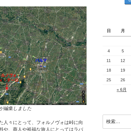
日
月
4
5
11
12
18
19
25
26
« 6月
が編集しました
検
た人々にとって、フォルノヴォは峠に向
索:
料や、商人や裕福な旅人にとってはラバ