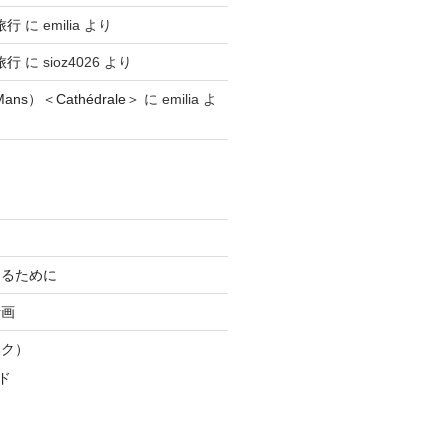
旅行
に
emilia
より
旅行
に
sioz4026
より
ns）＜Cathédrale＞
に
emilia
よ
知るために
計画
スク）
ド