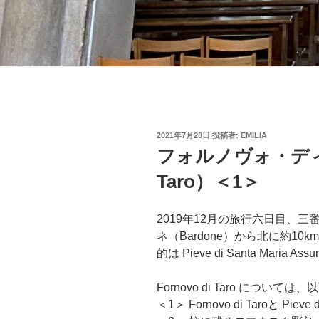
投
2021年7月20日
投稿者:
EMILIA
稿
フォルノヴォ・ディ・
日:
Taro）＜1＞
2019年12月の旅行六日目、三番目
ネ（Bardone）から北に約1
的は Pieve di Santa Maria As
Fornovo di Taro につ
＜1＞ Fornovo di Taroと Pieve 