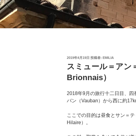
投
2019年4月19日
投稿者:
EMILIA
稿
スミュール＝アン＝ブ
日:
Brionnais）
2018年9月の旅行十二日目、四番目の
バン（Vauban）から西に約1
ここでの目的は昼食とサン＝ティレール
Hilaire）。