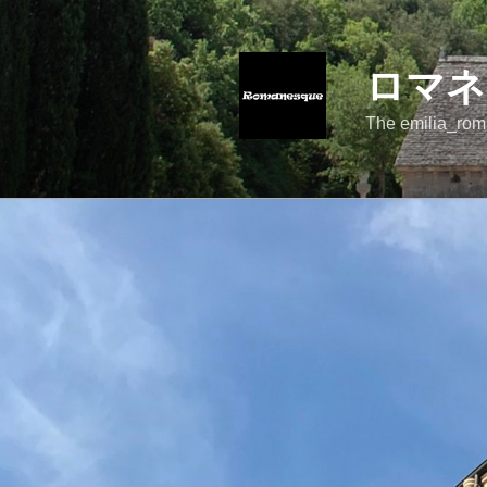
コ
ン
テ
ロマネ
ン
ツ
The emilia_rom
へ
ス
キ
ッ
プ