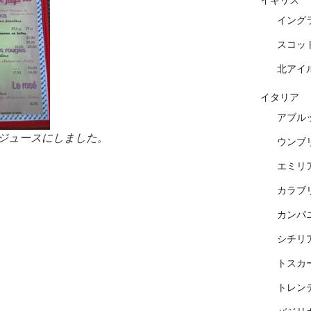
イギリス
イング
スコッ
北アイ
イタリア
アブル
ジュースにしました。
ウンブ
エミリ
カラブ
カンパ
シチリ
トスカ
トレン