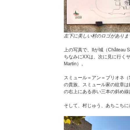
左下に美しい村のロゴがありま
上の写真で、IIが城（Château S
ちなみにXXは、次に見に行くサン＝マ
Martin）。
スミュール＝アン＝ブリオネ（Semu
の貴族、スミュール家の紋章は
の右上にある赤い三本の斜め線
そして、村じゅう、あちこちに