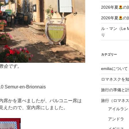
2026年夏
の
2026年夏
の
ル・マン（Le Ma
り
カテゴリー
教会です。
emiliaについて
ロマネスクを
10 Semur-en-Brionnais
旅行の準備と
内席かを選べましたが、バルコニー席は
旅行（ロマネ
見えたので、室内席にしました。
アイルラン
アンドラ