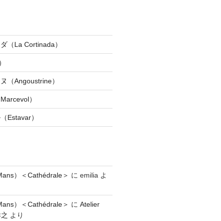
La Cortinada）
）
Angoustrine）
rcevol）
Estavar）
ns）＜Cathédrale＞
に
emilia
よ
ns）＜Cathédrale＞
に
Atelier
祥之
より