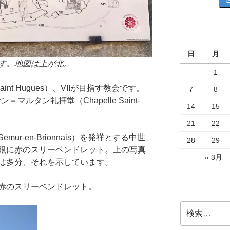
日
月
す。地図は上が北。
1
aint Hugues）、VIIが目指す教会です。
7
8
ルタン礼拝堂（Chapelle Saint-
14
15
21
22
r-en-Brionnais）を発祥とする中世
28
29
銀に赤のスリーベンドレット。上の写真
« 3月
は多分、それを示しています。
赤のスリーベンドレット。
検
索: