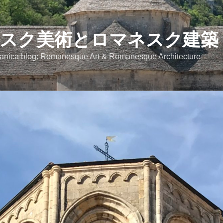
スク美術とロマネスク建築
anica blog: Romanesque Art & Romanesque Architecture