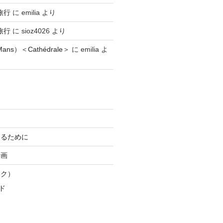
旅行
に
emilia
より
旅行
に
sioz4026
より
ns）＜Cathédrale＞
に
emilia
よ
知るために
計画
スク）
ド