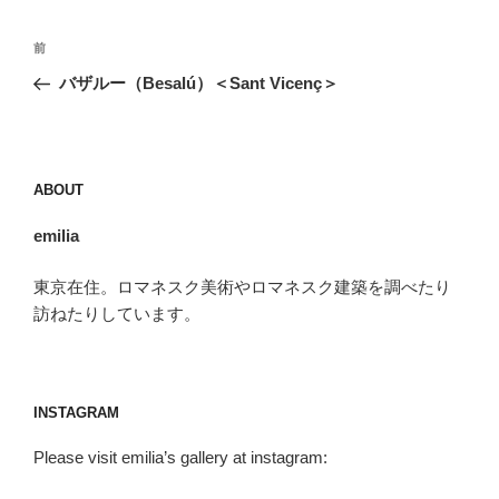
投
前
前
稿
の
バザルー（Besalú）＜Sant Vicenç＞
ナ
投
ビ
稿
ゲ
ー
ABOUT
シ
emilia
ョ
ン
東京在住。ロマネスク美術やロマネスク建築を調べたり
訪ねたりしています。
INSTAGRAM
Please visit emilia’s gallery at instagram: