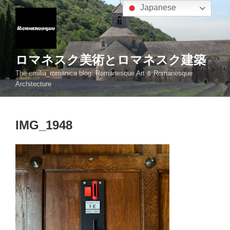
コ
Japanese
ン
テ
ン
ツ
ロマネスク美術とロマネスク建築
へ
The emilia_romanica blog: Romanesque Art & Romanesque
ス
Architecture
キ
ッ
プ
IMG_1948