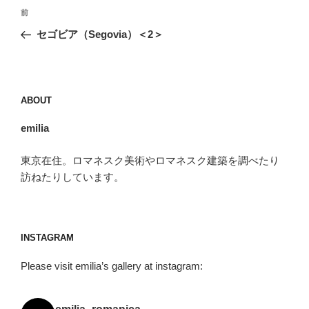
投
前
前
稿
の
セゴビア（Segovia）＜2＞
ナ
投
ビ
稿
ゲ
ー
ABOUT
シ
emilia
ョ
ン
東京在住。ロマネスク美術やロマネスク建築を調べたり
訪ねたりしています。
INSTAGRAM
Please visit emilia’s gallery at instagram: