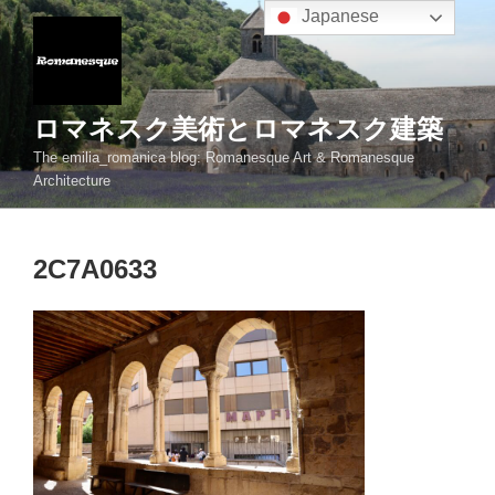
コ
Japanese
ン
テ
ン
ツ
ロマネスク美術とロマネスク建築
へ
The emilia_romanica blog: Romanesque Art & Romanesque
ス
Architecture
キ
ッ
プ
2C7A0633